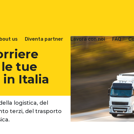
bout us
Diventa partner
Lavora con noi
FAQ
Co
orriere
 le tue
in Italia
lla logistica, del
to terzi, del trasporto
ica.