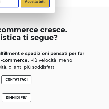
i
Accetta tutti
-commerce cresce.
istica ti segue?
lfillment e spedizioni pensati per far
 e-commerce.
Più velocità, meno
à, clienti più soddisfatti.
CONTATTACI
DIMMI DI PIU'